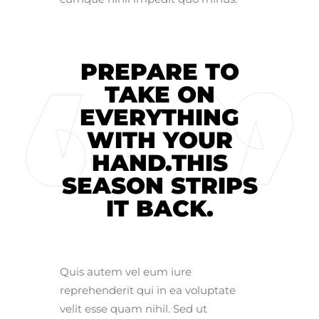
PREPARE TO
TAKE ON
EVERYTHING
WITH YOUR
HAND.THIS
SEASON STRIPS
IT BACK.
Quis autem vel eum iure
reprehenderit qui in ea voluptate
velit esse quam nihil. Sed ut