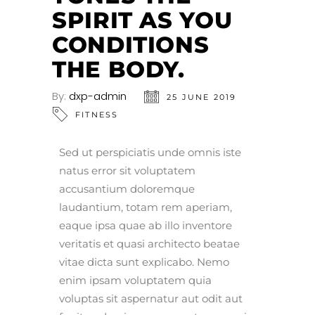
SPIRIT AS YOU
CONDITIONS
THE BODY.
By:
dxp-admin
25 JUNE 2019
FITNESS
Sed ut perspiciatis unde omnis iste
natus error sit voluptatem
accusantium doloremque
laudantium, totam rem aperiam,
eaque ipsa quae ab illo inventore
veritatis et quasi architecto beatae
vitae dicta sunt explicabo. Nemo
enim ipsam voluptatem quia
voluptas sit aspernatur aut odit aut