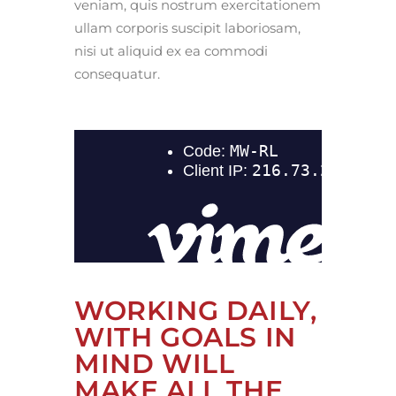
veniam, quis nostrum exercitationem
ullam corporis suscipit laboriosam,
nisi ut aliquid ex ea commodi
consequatur.
WORKING DAILY,
WITH GOALS IN
MIND WILL
MAKE ALL THE