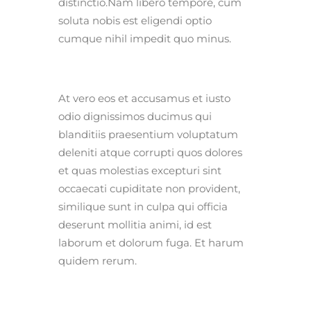
distinctio.Nam libero tempore, cum
soluta nobis est eligendi optio
cumque nihil impedit quo minus.
At vero eos et accusamus et iusto
odio dignissimos ducimus qui
blanditiis praesentium voluptatum
deleniti atque corrupti quos dolores
et quas molestias excepturi sint
occaecati cupiditate non provident,
similique sunt in culpa qui officia
deserunt mollitia animi, id est
laborum et dolorum fuga. Et harum
quidem rerum.